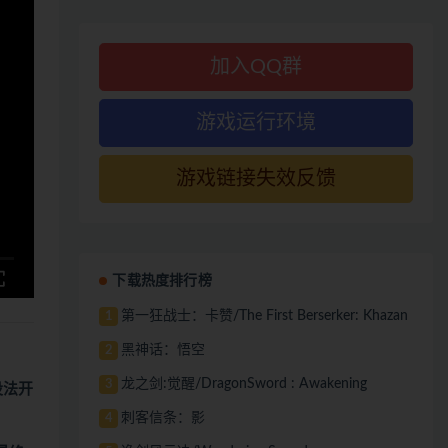
加入QQ群
游戏运行环境
游戏链接失效反馈
下载热度排行榜
第一狂战士：卡赞/The First Berserker: Khazan
1
黑神话：悟空
2
龙之剑:觉醒/DragonSword : Awakening
3
设法开
刺客信条：影
4