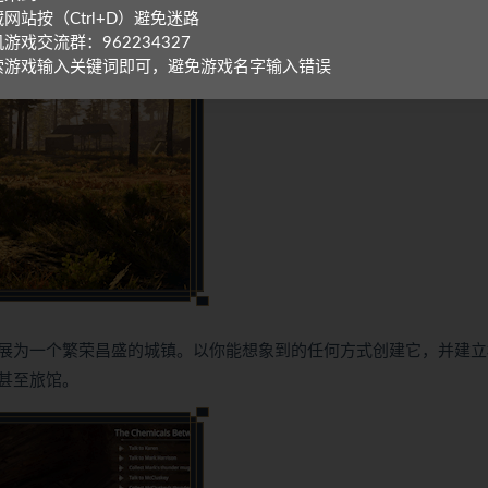
网站按（Ctrl+D）避免迷路
游戏交流群：962234327
索游戏输入关键词即可，避免游戏名字输入错误
展为一个繁荣昌盛的城镇。以你能想象到的任何方式创建它，并建立
甚至旅馆。