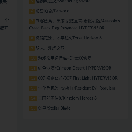
逸剑风云决/Wandering Sword
5
最终
幻兽帕鲁/Palworld
6
到一个
刺客信条：黑旗 记忆重置-虚拟机版/Assassin’s
7
Creed Black Flag Resynced HYPERVISOR
揭开
极限竞速：地平线6/Forza Horizon 6
8
明末：渊虚之羽
9
游戏常用运行库+DirectX修复
10
红色沙漠/Crimson Desert HYPERVISOR
11
007 初露锋芒/007 First Light HYPERVISOR
12
生化危机9：安魂曲/Resident Evil Requiem
13
三国群英传8/Kingdom Heroes 8
14
剑星/Stellar Blade
15