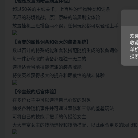
【轻松放置的暗黑刷宝体验】
超过50关的主线关卡，上百种的怪物种类和词条
无尽的秘境挑战，原汁原味的暗黑刷宝体验
放置挂机上班摸鱼两不误，任何玩家都可以轻松上手
欢迎
【百变的属性词条和强大的装备系统】
收藏
单机
数以百计的特殊威能和套装搭配随机生成的装备词条
搜
每一件新获取的装备都是独一无二的
选择适合当前技能流派的装备威能
将使英雄获得极大的提升和颠覆性的战斗体验
【帝皇般的后宫体验】
在多位女主中可以选择自己心仪的对象
触发各种随机事件并可通过双修和三修的羞羞玩法
可将自己的技能手把手的传授给女主
大大丰富女主的技能选择和技能搭配，以此组合更多的build