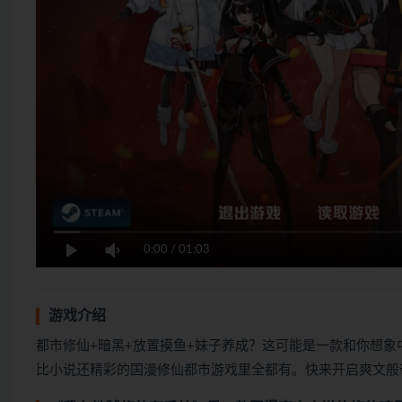
0:00
/
01:03
游戏介绍
都市修仙+暗黑+放置摸鱼+妹子养成？这可能是一款和你想
比小说还精彩的国漫修仙都市游戏里全都有。快来开启爽文般