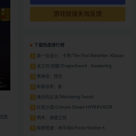
游戏链接失效反馈
下载热度排行榜
第一狂战士：卡赞/The First Berserker: Khazan
1
龙之剑:觉醒/DragonSword : Awakening
2
黑神话：悟空
3
刺客信条：影
4
逸剑风云决/Wandering Sword
5
红色沙漠/Crimson Desert HYPERVISOR
6
这款
明末：渊虚之羽
7
极限竞速：地平线6/Forza Horizon 6
8