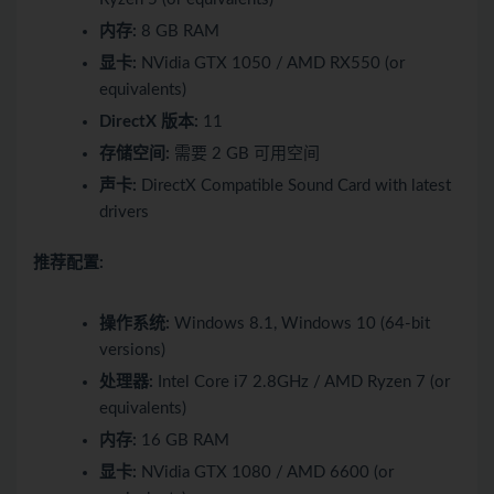
内存:
8 GB RAM
显卡:
NVidia GTX 1050 / AMD RX550 (or
equivalents)
DirectX 版本:
11
存储空间:
需要 2 GB 可用空间
声卡:
DirectX Compatible Sound Card with latest
drivers
推荐配置:
操作系统:
Windows 8.1, Windows 10 (64-bit
versions)
处理器:
Intel Core i7 2.8GHz / AMD Ryzen 7 (or
equivalents)
内存:
16 GB RAM
显卡:
NVidia GTX 1080 / AMD 6600 (or