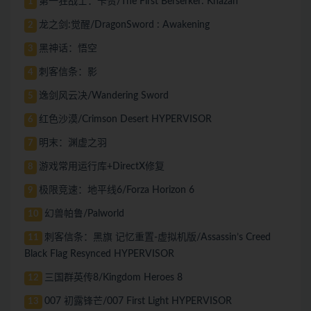
第一狂战士：卡赞/The First Berserker: Khazan
1
龙之剑:觉醒/DragonSword : Awakening
2
黑神话：悟空
3
刺客信条：影
4
逸剑风云决/Wandering Sword
5
红色沙漠/Crimson Desert HYPERVISOR
6
明末：渊虚之羽
7
游戏常用运行库+DirectX修复
8
极限竞速：地平线6/Forza Horizon 6
9
幻兽帕鲁/Palworld
10
刺客信条：黑旗 记忆重置-虚拟机版/Assassin’s Creed
11
Black Flag Resynced HYPERVISOR
三国群英传8/Kingdom Heroes 8
12
007 初露锋芒/007 First Light HYPERVISOR
13