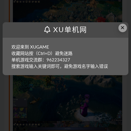
×
XU单机网
欢迎来到 XUGAME
收藏网站按（Ctrl+D）避免迷路
单机游戏交流群：962234327
搜索游戏输入关键词即可，避免游戏名字输入错误