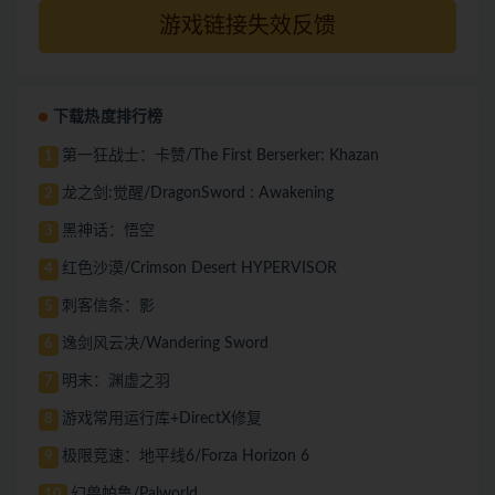
游戏链接失效反馈
下载热度排行榜
第一狂战士：卡赞/The First Berserker: Khazan
1
龙之剑:觉醒/DragonSword : Awakening
2
黑神话：悟空
3
红色沙漠/Crimson Desert HYPERVISOR
4
刺客信条：影
5
逸剑风云决/Wandering Sword
6
明末：渊虚之羽
7
游戏常用运行库+DirectX修复
8
极限竞速：地平线6/Forza Horizon 6
9
幻兽帕鲁/Palworld
10