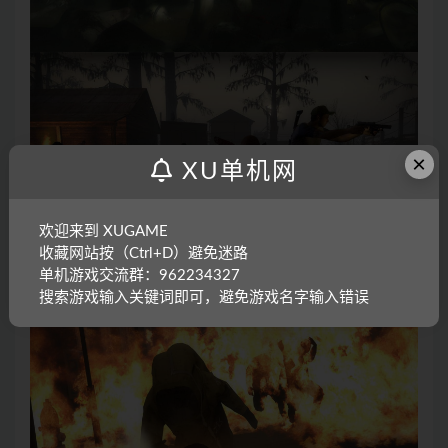
×
XU单机网
欢迎来到 XUGAME
收藏网站按（Ctrl+D）避免迷路
单机游戏交流群：962234327
搜索游戏输入关键词即可，避免游戏名字输入错误