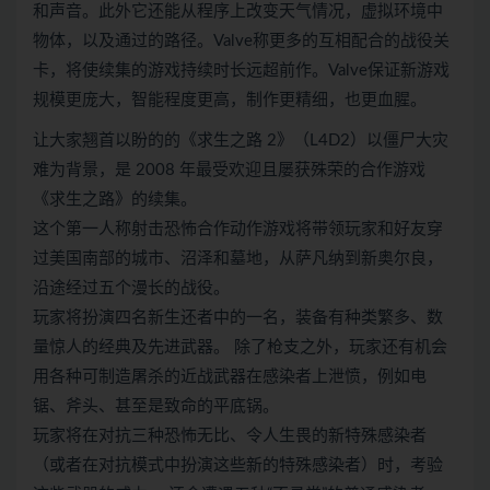
和声音。此外它还能从程序上改变天气情况，虚拟环境中
物体，以及通过的路径。Valve称更多的互相配合的战役关
卡，将使续集的游戏持续时长远超前作。Valve保证新游戏
规模更庞大，智能程度更高，制作更精细，也更血腥。
让大家翘首以盼的的《求生之路 2》（L4D2）以僵尸大灾
难为背景，是 2008 年最受欢迎且屡获殊荣的合作游戏
《求生之路》的续集。
这个第一人称射击恐怖合作动作游戏将带领玩家和好友穿
过美国南部的城市、沼泽和墓地，从萨凡纳到新奥尔良，
沿途经过五个漫长的战役。
玩家将扮演四名新生还者中的一名，装备有种类繁多、数
量惊人的经典及先进武器。 除了枪支之外，玩家还有机会
用各种可制造屠杀的近战武器在感染者上泄愤，例如电
锯、斧头、甚至是致命的平底锅。
玩家将在对抗三种恐怖无比、令人生畏的新特殊感染者
（或者在对抗模式中扮演这些新的特殊感染者）时，考验