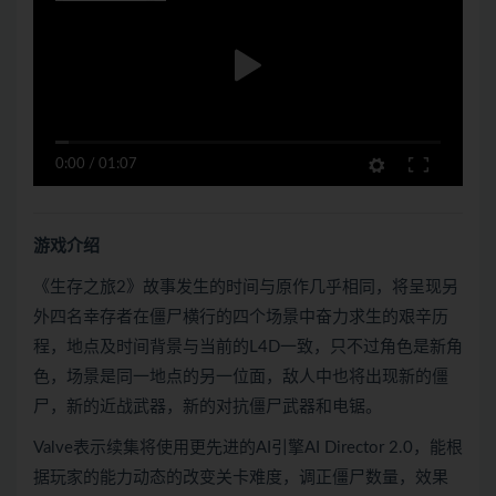
0:00
/
01:07
游戏介绍
《生存之旅2》故事发生的时间与原作几乎相同，将呈现另
外四名幸存者在僵尸横行的四个场景中奋力求生的艰辛历
程，地点及时间背景与当前的L4D一致，只不过角色是新角
色，场景是同一地点的另一位面，敌人中也将出现新的僵
尸，新的近战武器，新的对抗僵尸武器和电锯。
Valve表示续集将使用更先进的AI引擎AI Director 2.0，能根
据玩家的能力动态的改变关卡难度，调正僵尸数量，效果