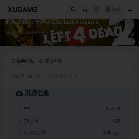
登录
全部
求生之路2/生存之旅2/Left 4 Dead 2
全部游戏
2026-07-04
专属
详情介绍
常见问题
当前位置：
首页
全部游戏
正文
资源信息
普通
不可下载
赞助会员
免费
永久赞助会员
免费
推荐