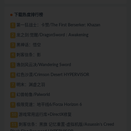
下载热度排行榜
第一狂战士：卡赞/The First Berserker: Khazan
1
龙之剑:觉醒/DragonSword : Awakening
2
黑神话：悟空
3
刺客信条：影
4
逸剑风云决/Wandering Sword
5
红色沙漠/Crimson Desert HYPERVISOR
6
明末：渊虚之羽
7
幻兽帕鲁/Palworld
8
极限竞速：地平线6/Forza Horizon 6
9
游戏常用运行库+DirectX修复
10
刺客信条：黑旗 记忆重置-虚拟机版/Assassin’s Creed
11