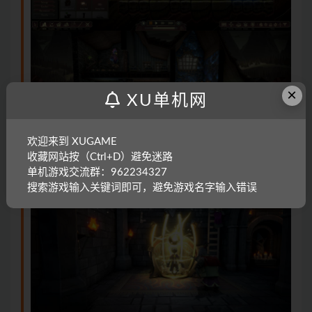
×
XU单机网
欢迎来到 XUGAME
收藏网站按（Ctrl+D）避免迷路
单机游戏交流群：962234327
搜索游戏输入关键词即可，避免游戏名字输入错误