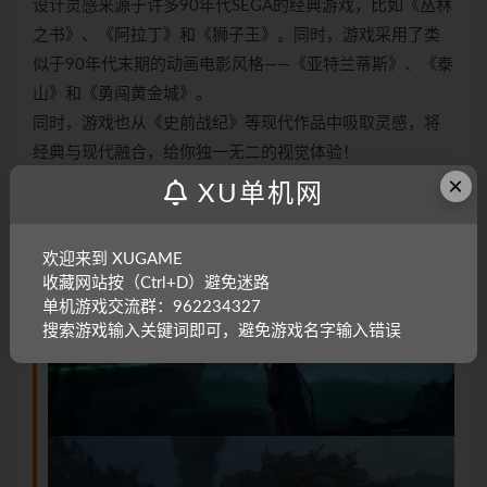
设计灵感来源于许多90年代SEGA的经典游戏，比如《丛林
之书》、《阿拉丁》和《狮子王》。同时，游戏采用了类
似于90年代末期的动画电影风格——《亚特兰蒂斯》、《泰
山》和《勇闯黄金城》。
同时，游戏也从《史前战纪》等现代作品中吸取灵感，将
经典与现代融合，给你独一无二的视觉体验！
×
XU单机网
欢迎来到 XUGAME
收藏网站按（Ctrl+D）避免迷路
单机游戏交流群：962234327
搜索游戏输入关键词即可，避免游戏名字输入错误