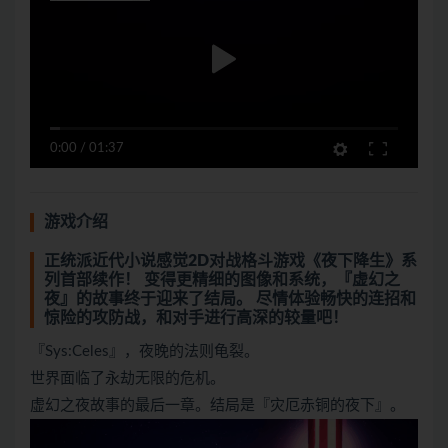
0:00
/
01:37
游戏介绍
正统派近代小说感觉2D对战格斗游戏《夜下降生》系
列首部续作！ 变得更精细的图像和系统，『虚幻之
夜』的故事终于迎来了结局。 尽情体验畅快的连招和
惊险的攻防战，和对手进行高深的较量吧！
『Sys:Celes』，夜晚的法则龟裂。
世界面临了永劫无限的危机。
虚幻之夜故事的最后一章。结局是『灾厄赤铜的夜下』。