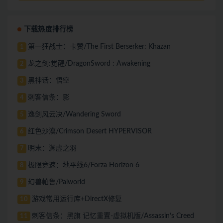
下载热度排行榜
第一狂战士：卡赞/The First Berserker: Khazan
1
龙之剑:觉醒/DragonSword : Awakening
2
黑神话：悟空
3
刺客信条：影
4
逸剑风云决/Wandering Sword
5
红色沙漠/Crimson Desert HYPERVISOR
6
明末：渊虚之羽
7
极限竞速：地平线6/Forza Horizon 6
8
幻兽帕鲁/Palworld
9
游戏常用运行库+DirectX修复
10
刺客信条：黑旗 记忆重置-虚拟机版/Assassin’s Creed
11