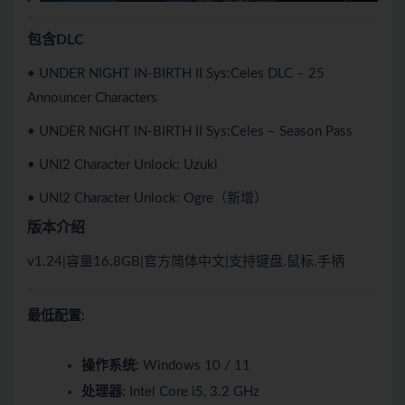
包含DLC
• UNDER NIGHT IN-BIRTH II Sys:Celes DLC – 25
Announcer Characters
• UNDER NIGHT IN-BIRTH II Sys:Celes – Season Pass
• UNI2 Character Unlock: Uzuki
• UNI2 Character Unlock: Ogre（新增）
版本介绍
v1.24|容量16.8GB|官方简体中文|支持键盘.鼠标.手柄
最低配置:
操作系统:
Windows 10 / 11
处理器:
Intel Core i5, 3.2 GHz