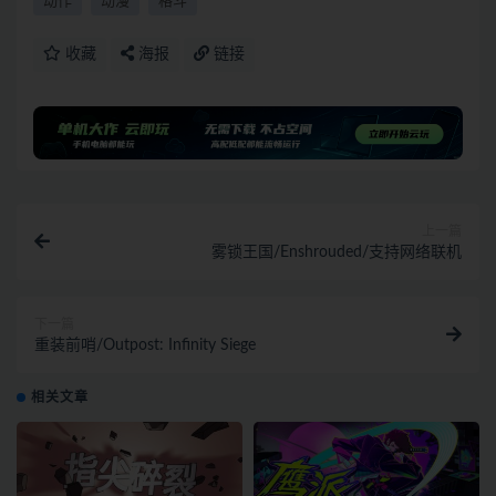
动作
动漫
格斗
收藏
海报
链接
上一篇
雾锁王国/Enshrouded/支持网络联机
下一篇
重装前哨/Outpost: Infinity Siege
相关文章