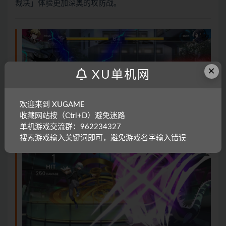
裁决」体验更加深奥的攻防战。
×
XU单机网
欢迎来到 XUGAME
收藏网站按（Ctrl+D）避免迷路
单机游戏交流群：962234327
搜索游戏输入关键词即可，避免游戏名字输入错误