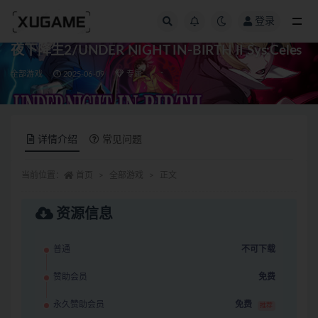
登录
全部
夜下降生2/UNDER NIGHT IN-BIRTH II Sys:Celes
全部游戏
2025-06-09
专属
详情介绍
常见问题
当前位置：
首页
全部游戏
正文
资源信息
普通
不可下载
赞助会员
免费
永久赞助会员
免费
推荐