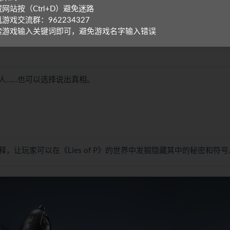
网站按（Ctrl+D）避免迷路
游戏交流群：962234327
展出一套独特的战斗风格，以对抗凶恶的敌人与地形。
索游戏输入关键词即可，避免游戏名字输入错误
人……也可以选择说出真相。
让玩家可以在《Lies of P》的世界中发掘隐藏其中的秘密和符号