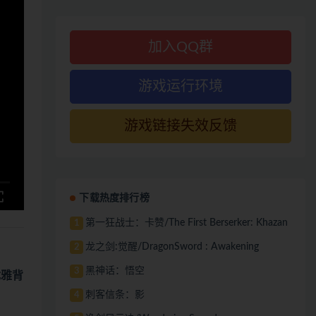
加入QQ群
游戏运行环境
游戏链接失效反馈
下载热度排行榜
第一狂战士：卡赞/The First Berserker: Khazan
1
龙之剑:觉醒/DragonSword : Awakening
2
黑神话：悟空
3
优雅背
刺客信条：影
4