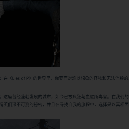
《Lies of P》的世界里，你要面对难以想象的怪物和无法信赖的
；这座曾经蓬勃发展的城市，如今已被疯狂与血腥所毒害。在我们的
精英们深不可测的秘密，并且在寻找自我的旅程中，选择是以真相面