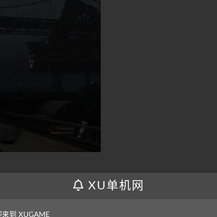
XU单机网
方，曾因人偶产业兴盛一时，如今其街道上却布满了鲜血。
来到 XUGAME