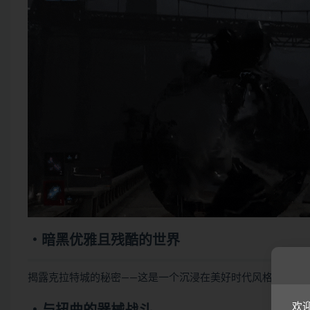
・暗黑优雅且残酷的世界
揭露克拉特城的秘密——这是一个沉浸在美好时代风格中的地
欢迎