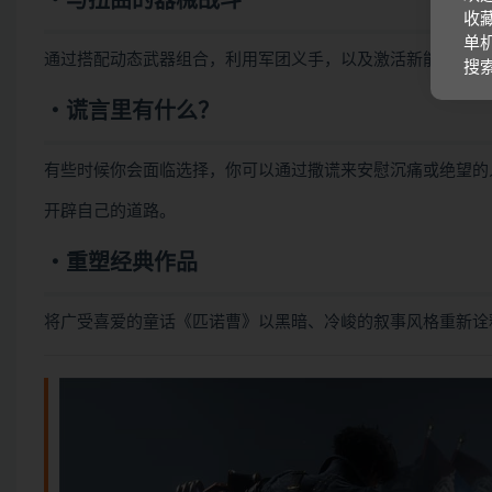
・与扭曲的器械战斗
收藏
单机
通过搭配动态武器组合，利用军团义手，以及激活新能力，发
搜
・谎言里有什么？
有些时候你会面临选择，你可以通过撒谎来安慰沉痛或绝望的
开辟自己的道路。
・重塑经典作品
将广受喜爱的童话《匹诺曹》以黑暗、冷峻的叙事风格重新诠释，