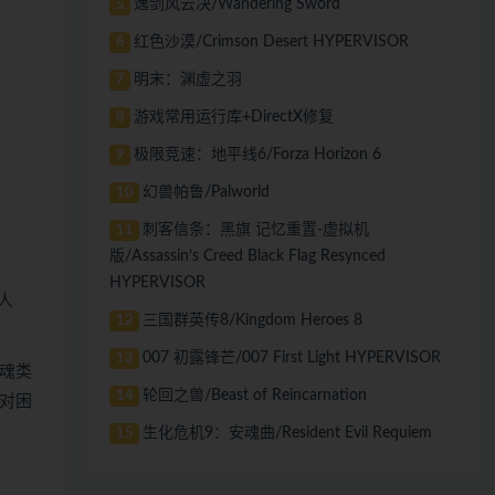
逸剑风云决/Wandering Sword
5
红色沙漠/Crimson Desert HYPERVISOR
6
明末：渊虚之羽
7
游戏常用运行库+DirectX修复
8
极限竞速：地平线6/Forza Horizon 6
9
幻兽帕鲁/Palworld
10
刺客信条：黑旗 记忆重置-虚拟机
11
版/Assassin’s Creed Black Flag Resynced
HYPERVISOR
人
三国群英传8/Kingdom Heroes 8
12
007 初露锋芒/007 First Light HYPERVISOR
13
魂类
轮回之兽/Beast of Reincarnation
14
对困
生化危机9：安魂曲/Resident Evil Requiem
15