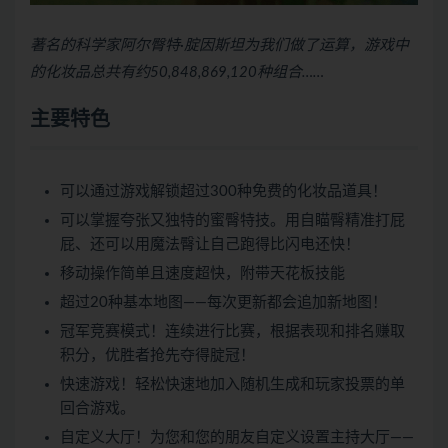
著名的科学家阿尔臀特·腚因斯坦为我们做了运算，游戏中
的化妆品总共有约50,848,869,120种组合……
主要特色
可以通过游戏解锁超过300种免费的化妆品道具！
可以掌握夸张又独特的蜜臀特技。用自瞄臀精准打屁
屁、还可以用魔法臀让自己跑得比闪电还快！
移动操作简单且速度超快，附带天花板技能
超过20种基本地图——每次更新都会追加新地图！
冠军竞赛模式！连续进行比赛，根据表现和排名赚取
积分，优胜者抢先夺得腚冠！
快速游戏！轻松快速地加入随机生成和玩家投票的单
回合游戏。
自定义大厅！为您和您的朋友自定义设置主持大厅——