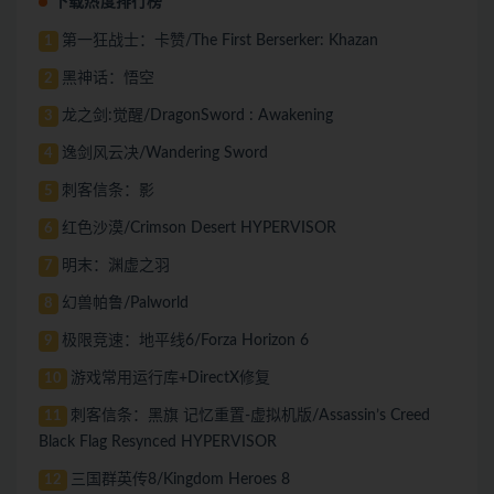
下载热度排行榜
第一狂战士：卡赞/The First Berserker: Khazan
1
黑神话：悟空
2
龙之剑:觉醒/DragonSword : Awakening
3
逸剑风云决/Wandering Sword
4
刺客信条：影
5
红色沙漠/Crimson Desert HYPERVISOR
6
明末：渊虚之羽
7
幻兽帕鲁/Palworld
8
极限竞速：地平线6/Forza Horizon 6
9
游戏常用运行库+DirectX修复
10
刺客信条：黑旗 记忆重置-虚拟机版/Assassin’s Creed
11
Black Flag Resynced HYPERVISOR
三国群英传8/Kingdom Heroes 8
12