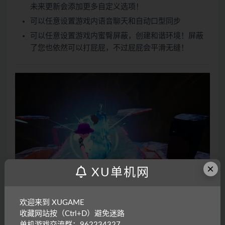
未来更新会添加更多自定义选项！
可以任意设置游戏内语音聊天和自动口型同步
可以任意设置游戏内蜜臀屏蔽，创建和谐环境！屏蔽
了您也依然可以打屁屁，不过屁屁会平滑无缝！
×
XU单机网
欢迎来到 XUGAME
收藏网站按（Ctrl+D）避免迷路
单机游戏交流群：962234327