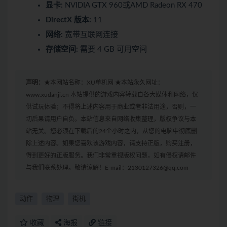
显卡:
NVIDIA GTX 960或AMD Radeon RX 470
DirectX 版本:
11
网络:
宽带互联网连接
存储空间:
需要 4 GB 可用空间
声明：
★本网站名称：XU单机网 ★本站永久网址：
www.xudanji.cn 本站提供的游戏内容转载自各大媒体和网络，仅
供试玩体验；不得将上述内容用于商业或者非法用途，否则，一
切后果请用户自负。本站信息来自网络收集整理，版权争议与本
站无关。您必须在下载后的24个小时之内，从您的电脑中彻底删
除上述内容。如果您喜欢该游戏内容，请支持正版，购买注册，
得到更好的正版服务。我们非常重视版权问题，如有侵权请邮件
与我们联系处理。敬请谅解！E-mail：2130127326@qq.com
动作
物理
街机
收藏
海报
链接