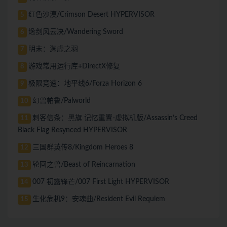
红色沙漠/Crimson Desert HYPERVISOR
5
逸剑风云决/Wandering Sword
6
明末：渊虚之羽
7
游戏常用运行库+DirectX修复
8
极限竞速：地平线6/Forza Horizon 6
9
幻兽帕鲁/Palworld
10
刺客信条：黑旗 记忆重置-虚拟机版/Assassin’s Creed
11
Black Flag Resynced HYPERVISOR
三国群英传8/Kingdom Heroes 8
12
轮回之兽/Beast of Reincarnation
13
007 初露锋芒/007 First Light HYPERVISOR
14
生化危机9：安魂曲/Resident Evil Requiem
15