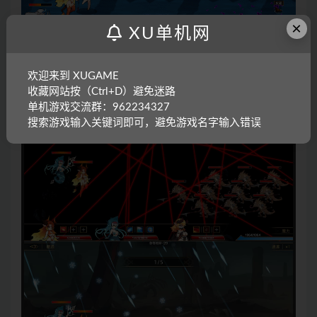
×
XU单机网
欢迎来到 XUGAME
收藏网站按（Ctrl+D）避免迷路
单机游戏交流群：962234327
搜索游戏输入关键词即可，避免游戏名字输入错误