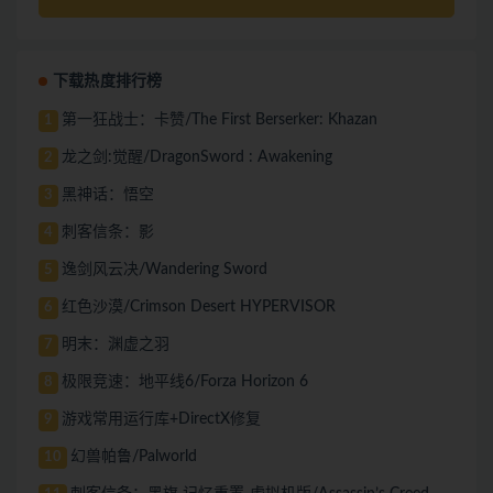
下载热度排行榜
第一狂战士：卡赞/The First Berserker: Khazan
1
龙之剑:觉醒/DragonSword : Awakening
2
黑神话：悟空
3
刺客信条：影
4
逸剑风云决/Wandering Sword
5
红色沙漠/Crimson Desert HYPERVISOR
6
明末：渊虚之羽
7
极限竞速：地平线6/Forza Horizon 6
8
游戏常用运行库+DirectX修复
9
幻兽帕鲁/Palworld
10