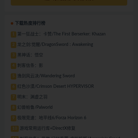
下载热度排行榜
第一狂战士：卡赞/The First Berserker: Khazan
1
龙之剑:觉醒/DragonSword : Awakening
2
黑神话：悟空
3
刺客信条：影
4
逸剑风云决/Wandering Sword
5
红色沙漠/Crimson Desert HYPERVISOR
6
明末：渊虚之羽
7
幻兽帕鲁/Palworld
8
极限竞速：地平线6/Forza Horizon 6
9
游戏常用运行库+DirectX修复
10