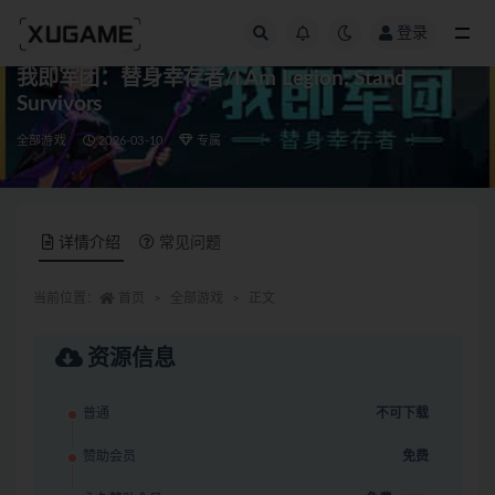
登录
全部
我即军团：替身幸存者/I Am Legion: Stand
Survivors
全部游戏
2026-03-10
专属
详情介绍
常见问题
当前位置：
首页
全部游戏
正文
资源信息
普通
不可下载
赞助会员
免费