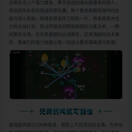
召唤多达八个强力替身，携手迎战如潮水般涌来的敌人，
体验前所未有的团战割草乐趣。每个替身都拥有独特的技
能与战斗风格，物理系替身挥刀怒斩一片，带来极具冲击
力的近战打击；而法师替身则释放绚丽的元素法术，一瞬
间掌控全场。无论是震撼的近战厮杀，还是满屏的法术爆
炸，替身们的强力技能让每一场战斗都充满爽感与刺激！
游戏提供超过100种替身，搭配上不同流派的主角，为你创