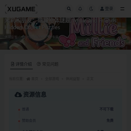
登录
全部
米莉和朋友：隐藏物体谜题/Millie and Friends:
Hidden Object Puzzles
休闲益智
2025-04-09
专属
详情介绍
常见问题
当前位置：
首页
全部游戏
休闲益智
正文
资源信息
普通
不可下载
赞助会员
免费