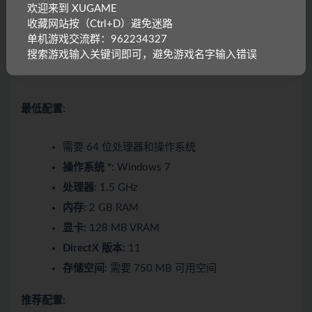
欢迎来到 XUGAME
收藏网站按（Ctrl+D）避免迷路
单机游戏交流群：962234327
版本介绍
搜索游戏输入关键词即可，避免游戏名字输入错误
Build.16378530|容量740MB|官方简体中文|支持键盘.鼠标
最低配置:
需要 64 位处理器和操作系统
操作系统 *:
Windows 7
处理器:
1.5 GHz
内存:
2 GB RAM
显卡:
128 MB VRAM
DirectX 版本:
11
存储空间:
需要 750 MB 可用空间
推荐配置: