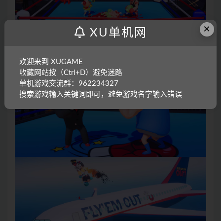
×
XU单机网
欢迎来到 XUGAME
收藏网站按（Ctrl+D）避免迷路
单机游戏交流群：962234327
搜索游戏输入关键词即可，避免游戏名字输入错误