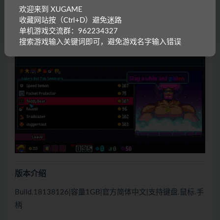
欢迎来到 XUGAME
收藏网站按（Ctrl+D）避免迷路
单机游戏交流群：962234327
搜索游戏输入关键词即可，避免游戏名字输入错误
版本介绍
Build.18138126|容量1GB|官方简体中文|支持键盘.鼠标.手
柄