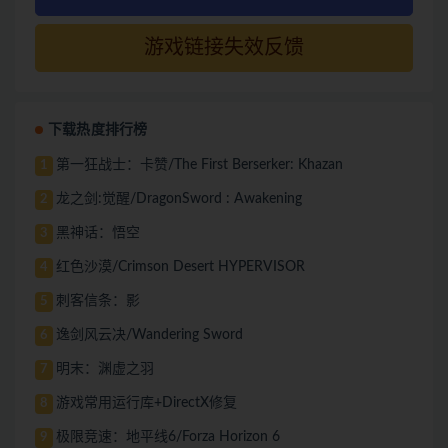
游戏链接失效反馈
下载热度排行榜
第一狂战士：卡赞/The First Berserker: Khazan
1
龙之剑:觉醒/DragonSword : Awakening
2
黑神话：悟空
3
红色沙漠/Crimson Desert HYPERVISOR
4
刺客信条：影
5
逸剑风云决/Wandering Sword
6
明末：渊虚之羽
7
游戏常用运行库+DirectX修复
8
极限竞速：地平线6/Forza Horizon 6
9