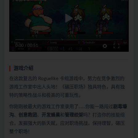
0:00
/
00:51
游戏介绍
在这款复古的 Roguelike 卡组游戏中，努力在竞争激烈的
游戏工作室中出人头地！《碾压职场》独具特色，具有独
特的策略性战斗和极高的可重玩性。
你刚刚被最大的游戏工作室录用了……你能一路闯过
剧毒壕
沟
、
创意教团
、
开发蜂巢
和
管理绞架
吗？打造你的技能组
合，发掘强大的新天赋，应对职场挑战，保持理智，碾压
整个职场！