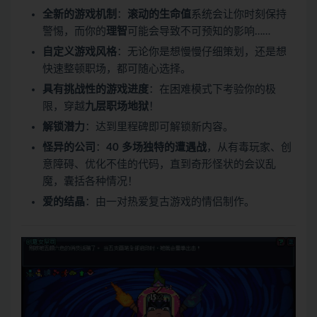
全新的游戏机制
：
滚动的生命值
系统会让你时刻保持
警惕，而你的
理智
可能会导致不可预知的影响……
自定义游戏风格
：无论你是想慢慢仔细策划，还是想
快速整顿职场，都可随心选择。
具有挑战性的游戏进度
：在困难模式下考验你的极
限，穿越
九层职场地狱
！
解锁潜力
：达到里程碑即可解锁新内容。
怪异的公司
：
40 多场独特的遭遇战
，从有毒玩家、创
意障碍、优化不佳的代码，直到奇形怪状的会议乱
魔，囊括各种情况！
爱的结晶
：由一对热爱复古游戏的情侣制作。