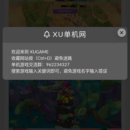
×
XU单机网
欢迎来到 XUGAME
收藏网站按（Ctrl+D）避免迷路
单机游戏交流群：962234327
搜索游戏输入关键词即可，避免游戏名字输入错误