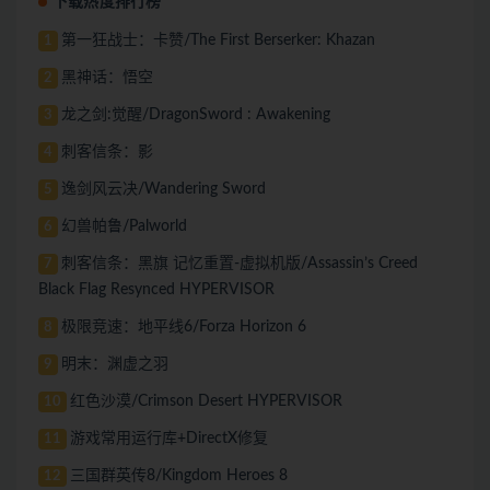
下载热度排行榜
第一狂战士：卡赞/The First Berserker: Khazan
1
黑神话：悟空
2
龙之剑:觉醒/DragonSword : Awakening
3
刺客信条：影
4
逸剑风云决/Wandering Sword
5
幻兽帕鲁/Palworld
6
刺客信条：黑旗 记忆重置-虚拟机版/Assassin’s Creed
7
Black Flag Resynced HYPERVISOR
极限竞速：地平线6/Forza Horizon 6
8
明末：渊虚之羽
9
红色沙漠/Crimson Desert HYPERVISOR
10
游戏常用运行库+DirectX修复
11
三国群英传8/Kingdom Heroes 8
12