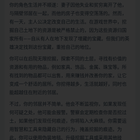
你的角色生活并不顺遂：妻子因他失业和贫穷离开了他，
与隔壁邻居在一起，而他的房子也变得空荡荡的。然而，
有一天，主人公决定改变自己的生活。在游戏世界中，挖
掘自己土地下的资源是被严格禁止的，因为这些资源归国
家所有——自从有人在地下发现了埋藏的宝藏。但我们的英
雄决定找到这份宝藏，重拾自己的地位。
你可以在后院无限挖掘，探索不同的土层，寻找有价值的
资源和有用的物品，例如家具、饰品、金属、珠宝等。所
有找到的物品都可以出售，用来赚钱并改善你的家，让它
变成一个舒适的居所。你挖得越多，生活就越好，同时也
能超越住在附近的邻居。
不过，你的邻居并不简单。他会不断监视你，如果发现任
何可疑之处，他可能会报警。警察会定期检查你是否挖过
土，如果他们发现任何痕迹，你将陷入大麻烦。你需要运
用智慧和工具来隐藏自己的行为，掩盖挖掘的痕迹。为
此，你可以使用伪装地毯、升级挖掘工具或采用其他技