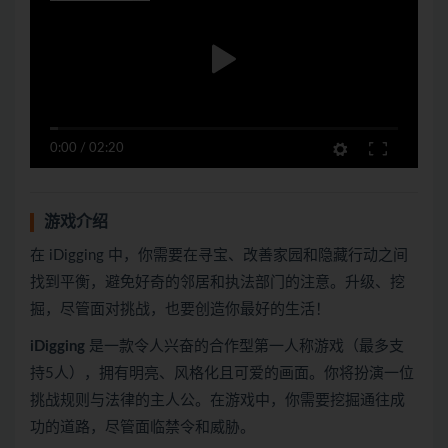
0:00
/
02:20
游戏介绍
在 iDigging 中，你需要在寻宝、改善家园和隐藏行动之间
找到平衡，避免好奇的邻居和执法部门的注意。升级、挖
掘，尽管面对挑战，也要创造你最好的生活！
iDigging
是一款令人兴奋的合作型第一人称游戏（最多支
持5人），拥有明亮、风格化且可爱的画面。你将扮演一位
挑战规则与法律的主人公。在游戏中，你需要挖掘通往成
功的道路，尽管面临禁令和威胁。