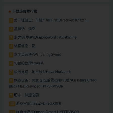
下载热度排行榜
第一狂战士：卡赞/The First Berserker: Khazan
1
黑神话：悟空
2
龙之剑:觉醒/DragonSword : Awakening
3
刺客信条：影
4
逸剑风云决/Wandering Sword
5
幻兽帕鲁/Palworld
6
极限竞速：地平线6/Forza Horizon 6
7
刺客信条：黑旗 记忆重置-虚拟机版/Assassin’s Creed
8
Black Flag Resynced HYPERVISOR
明末：渊虚之羽
9
游戏常用运行库+DirectX修复
10
红色沙漠/Crimson Desert HYPERVISOR
11