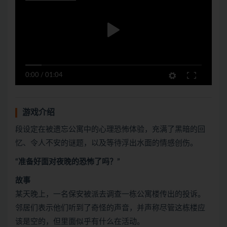
0:00
/
01:04
游戏介绍
段设定在被遗忘公寓中的心理恐怖体验，充满了黑暗的回
忆、令人不安的谜题，以及等待浮出水面的情感创伤。
“准备好面对夜晚的恐怖了吗？”
故事
某天晚上，一名保安被派去调查一栋公寓楼传出的投诉。
邻居们表示他们听到了奇怪的声音，并声称尽管这栋楼应
该是空的，但里面似乎有什么在活动。