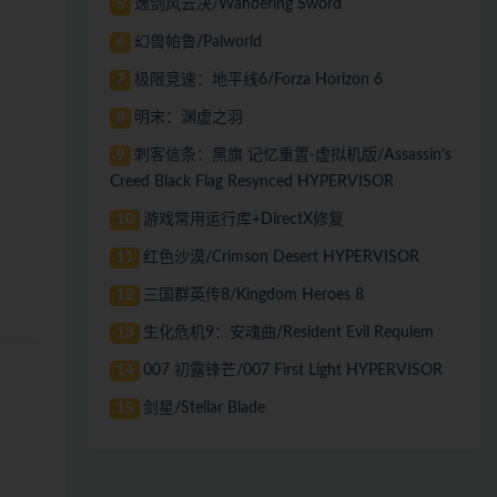
逸剑风云决/Wandering Sword
5
幻兽帕鲁/Palworld
6
极限竞速：地平线6/Forza Horizon 6
7
明末：渊虚之羽
8
刺客信条：黑旗 记忆重置-虚拟机版/Assassin’s
9
Creed Black Flag Resynced HYPERVISOR
游戏常用运行库+DirectX修复
10
红色沙漠/Crimson Desert HYPERVISOR
11
三国群英传8/Kingdom Heroes 8
12
生化危机9：安魂曲/Resident Evil Requiem
13
007 初露锋芒/007 First Light HYPERVISOR
14
剑星/Stellar Blade
15