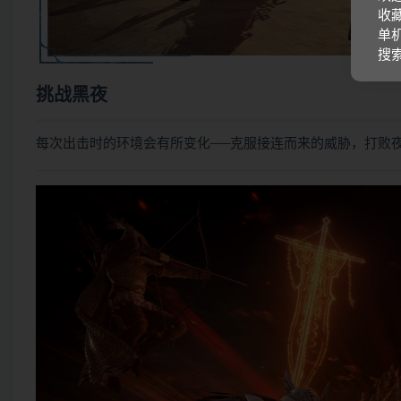
收藏
单机
搜
挑战黑夜
每次出击时的环境会有所变化──克服接连而来的威胁，打败