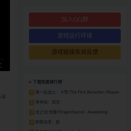
加入QQ群
游戏运行环境
游戏链接失效反馈
下载热度排行榜
第一狂战士：卡赞/The First Berserker: Khazan
1
心设
黑神话：悟空
2
龙之剑:觉醒/DragonSword : Awakening
3
刺客信条：影
4