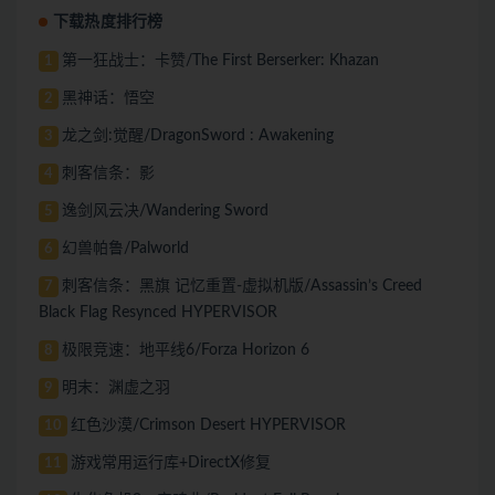
下载热度排行榜
第一狂战士：卡赞/The First Berserker: Khazan
1
黑神话：悟空
2
龙之剑:觉醒/DragonSword : Awakening
3
刺客信条：影
4
逸剑风云决/Wandering Sword
5
幻兽帕鲁/Palworld
6
刺客信条：黑旗 记忆重置-虚拟机版/Assassin’s Creed
7
Black Flag Resynced HYPERVISOR
极限竞速：地平线6/Forza Horizon 6
8
明末：渊虚之羽
9
红色沙漠/Crimson Desert HYPERVISOR
10
游戏常用运行库+DirectX修复
11