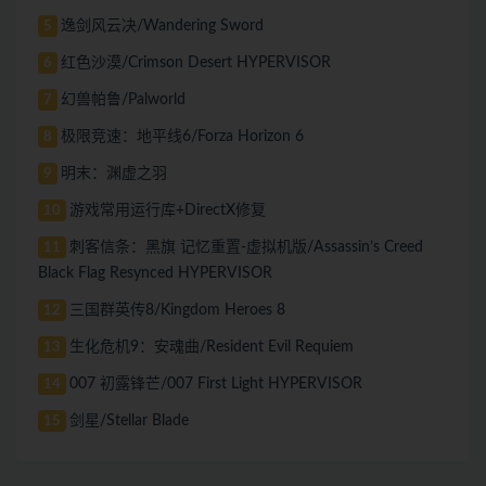
逸剑风云决/Wandering Sword
5
红色沙漠/Crimson Desert HYPERVISOR
6
幻兽帕鲁/Palworld
7
极限竞速：地平线6/Forza Horizon 6
8
明末：渊虚之羽
9
游戏常用运行库+DirectX修复
10
刺客信条：黑旗 记忆重置-虚拟机版/Assassin’s Creed
11
Black Flag Resynced HYPERVISOR
三国群英传8/Kingdom Heroes 8
12
生化危机9：安魂曲/Resident Evil Requiem
13
007 初露锋芒/007 First Light HYPERVISOR
14
剑星/Stellar Blade
15