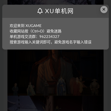
×
XU单机网
欢迎来到 XUGAME
收藏网站按（Ctrl+D）避免迷路
单机游戏交流群：962234327
搜索游戏输入关键词即可，避免游戏名字输入错误