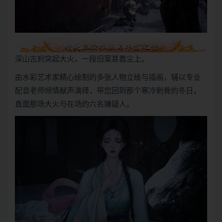
深山古刹突起大火，一段旧案甚嚣尘上。
由水彩艺术家精心绘制的多张人物立绘与插画，辅以专业
配音老师倾情献声演绎，带您回到那个寒冷刺骨的冬日，
直面那场大火与在场的六名嫌疑人。