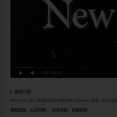
0:00
/
00:30
游戏介绍
Mortal Sin 是一款激烈的动作类恐怖 roguelike 
眼锁猎物，心无怜悯……杀伐决断，血痕犹新。