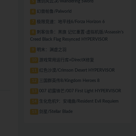
逸剑风云决/Wandering Sword
5
幻兽帕鲁/Palworld
6
极限竞速：地平线6/Forza Horizon 6
7
刺客信条：黑旗 记忆重置-虚拟机版/Assassin’s
8
Creed Black Flag Resynced HYPERVISOR
明末：渊虚之羽
9
游戏常用运行库+DirectX修复
10
红色沙漠/Crimson Desert HYPERVISOR
11
三国群英传8/Kingdom Heroes 8
12
007 初露锋芒/007 First Light HYPERVISOR
13
生化危机9：安魂曲/Resident Evil Requiem
14
剑星/Stellar Blade
15