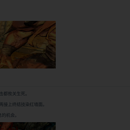
击都攸关生死。
再接上终结技染红墙面。
息的机会。