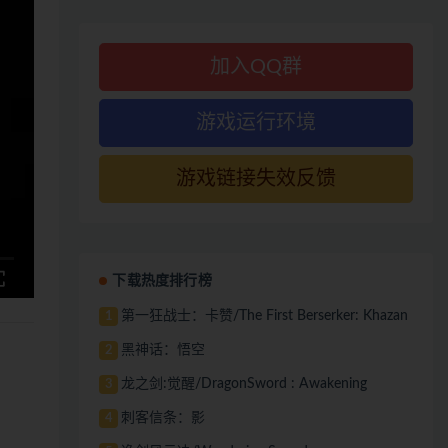
加入QQ群
游戏运行环境
游戏链接失效反馈
下载热度排行榜
第一狂战士：卡赞/The First Berserker: Khazan
1
黑神话：悟空
2
龙之剑:觉醒/DragonSword : Awakening
3
刺客信条：影
4