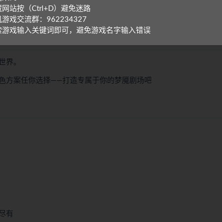
网站按（Ctrl+D）避免迷路
游戏交流群：962234327
索游戏输入关键词即可，避免游戏名字输入错误
世界。
色方案任你选择——打造专属于你的梦魇剧场吧
尽有