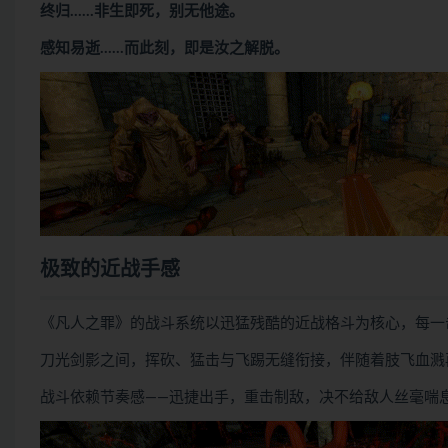
终归……非生即死，别无他途。
感知易逝……而此刻，即是汝之解脱。
极致的近战手感
《凡人之罪》的战斗系统以迅猛残酷的近战格斗为核心，每一
刀光剑影之间，挥砍、猛击与飞踢无缝衔接，伴随着肢飞血溅
战斗依赖节奏感——迅捷出手，重击制敌，决不给敌人丝毫喘