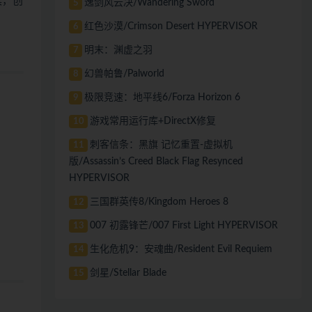
具，创
逸剑风云决/Wandering Sword
5
红色沙漠/Crimson Desert HYPERVISOR
6
明末：渊虚之羽
7
幻兽帕鲁/Palworld
8
极限竞速：地平线6/Forza Horizon 6
9
游戏常用运行库+DirectX修复
10
刺客信条：黑旗 记忆重置-虚拟机
11
版/Assassin’s Creed Black Flag Resynced
HYPERVISOR
三国群英传8/Kingdom Heroes 8
12
007 初露锋芒/007 First Light HYPERVISOR
13
生化危机9：安魂曲/Resident Evil Requiem
14
剑星/Stellar Blade
15