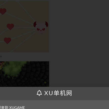
s。
XU单机网
来到 XUGAME