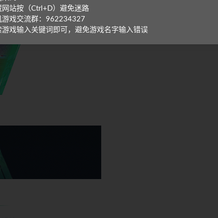
网站按（Ctrl+D）避免迷路
游戏交流群：962234327
索游戏输入关键词即可，避免游戏名字输入错误