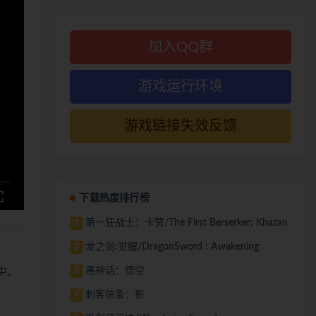
加入QQ群
游戏运行环境
游戏链接失效反馈
下载热度排行榜
第一狂战士：卡赞/The First Berserker: Khazan
1
龙之剑:觉醒/DragonSword : Awakening
2
黑神话：悟空
3
中。
刺客信条：影
4