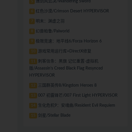
逸剑风云决/Wandering Sword
5
红色沙漠/Crimson Desert HYPERVISOR
6
明末：渊虚之羽
7
幻兽帕鲁/Palworld
8
极限竞速：地平线6/Forza Horizon 6
9
游戏常用运行库+DirectX修复
10
刺客信条：黑旗 记忆重置-虚拟机
11
版/Assassin’s Creed Black Flag Resynced
HYPERVISOR
三国群英传8/Kingdom Heroes 8
12
007 初露锋芒/007 First Light HYPERVISOR
13
生化危机9：安魂曲/Resident Evil Requiem
14
剑星/Stellar Blade
15