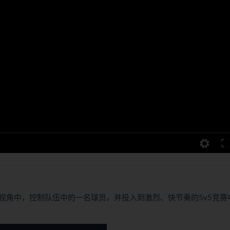
称的视角中，控制队伍中的一名球员，并投入到激烈、快节奏的5v5竞赛