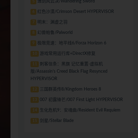
逸剑风云决/Wandering Sword
5
红色沙漠/Crimson Desert HYPERVISOR
6
明末：渊虚之羽
7
幻兽帕鲁/Palworld
8
极限竞速：地平线6/Forza Horizon 6
9
游戏常用运行库+DirectX修复
10
刺客信条：黑旗 记忆重置-虚拟机
11
版/Assassin’s Creed Black Flag Resynced
HYPERVISOR
三国群英传8/Kingdom Heroes 8
12
007 初露锋芒/007 First Light HYPERVISOR
13
生化危机9：安魂曲/Resident Evil Requiem
14
剑星/Stellar Blade
15