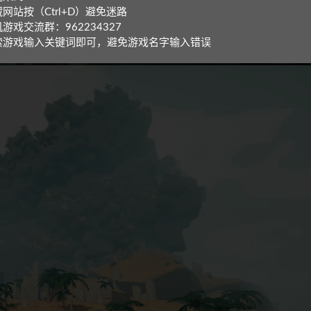
网站按（Ctrl+D）避免迷路
游戏交流群：962234327
索游戏输入关键词即可，避免游戏名字输入错误