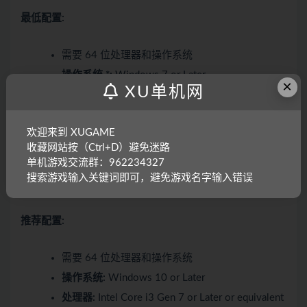
最低配置:
需要 64 位处理器和操作系统
操作系统 *:
Windows 7 or Later
×
XU单机网
处理器:
Intel Core i3 Gen 2 or Later or equivalent
in AMD
内存:
4 GB RAM
欢迎来到 XUGAME
收藏网站按（Ctrl+D）避免迷路
显卡:
GTX 960 or Better
单机游戏交流群：962234327
DirectX 版本:
10
搜索游戏输入关键词即可，避免游戏名字输入错误
存储空间:
需要 4 GB 可用空间
推荐配置:
需要 64 位处理器和操作系统
操作系统:
Windows 10 or Later
处理器:
Intel Core i3 Gen 7 or Later or equivalent