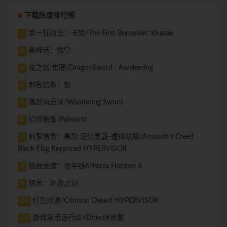
下载热度排行榜
第一狂战士：卡赞/The First Berserker: Khazan
1
黑神话：悟空
2
龙之剑:觉醒/DragonSword : Awakening
3
刺客信条：影
4
逸剑风云决/Wandering Sword
5
幻兽帕鲁/Palworld
6
刺客信条：黑旗 记忆重置-虚拟机版/Assassin’s Creed
7
Black Flag Resynced HYPERVISOR
极限竞速：地平线6/Forza Horizon 6
8
明末：渊虚之羽
9
红色沙漠/Crimson Desert HYPERVISOR
10
游戏常用运行库+DirectX修复
11