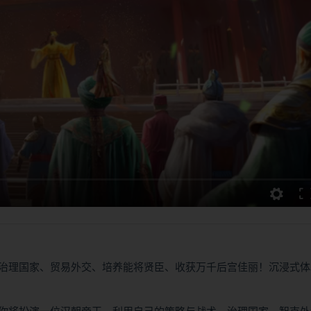
治理国家、贸易外交、培养能将贤臣、收获万千后宫佳丽！沉浸式体