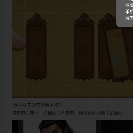
收藏
单机
搜
-模拟真实的宫廷明争暗斗
培养忠心亲信，抓捕居心不良者，你能否洞察臣子的野心