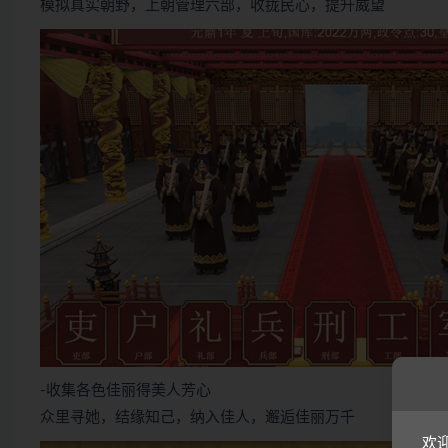
模拟真实朝野，上朝管理六部，收拢民心，提升威望
-收集各色佳丽得美人芳心
众里寻她，结缘知己，纳入佳人，邂逅佳丽万千
欢迎