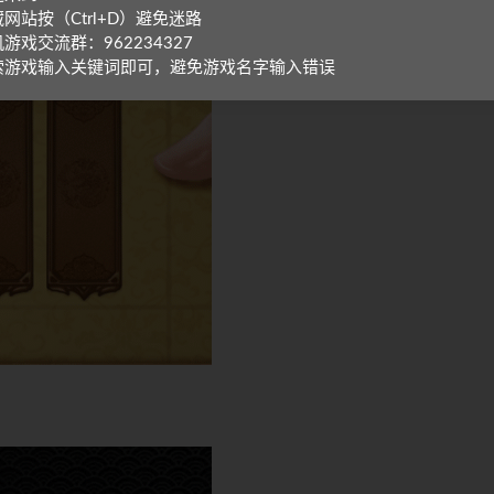
网站按（Ctrl+D）避免迷路
游戏交流群：962234327
索游戏输入关键词即可，避免游戏名字输入错误