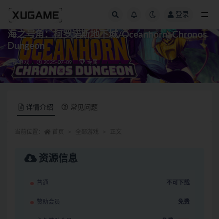
登录
全部
海之号角：柯罗诺斯地下城/Oceanhorn: Chronos
Dungeon
全部游戏
2025-07-09
专属
详情介绍
常见问题
当前位置：
首页
全部游戏
正文
资源信息
普通
不可下载
赞助会员
免费