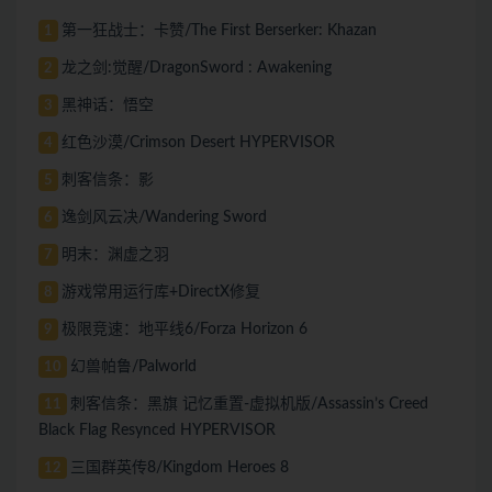
第一狂战士：卡赞/The First Berserker: Khazan
1
龙之剑:觉醒/DragonSword : Awakening
2
黑神话：悟空
3
红色沙漠/Crimson Desert HYPERVISOR
4
刺客信条：影
5
逸剑风云决/Wandering Sword
6
明末：渊虚之羽
7
游戏常用运行库+DirectX修复
8
极限竞速：地平线6/Forza Horizon 6
9
幻兽帕鲁/Palworld
10
刺客信条：黑旗 记忆重置-虚拟机版/Assassin’s Creed
11
Black Flag Resynced HYPERVISOR
三国群英传8/Kingdom Heroes 8
12