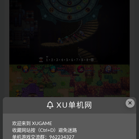
×
XU单机网
欢迎来到 XUGAME
收藏网站按（Ctrl+D）避免迷路
单机游戏交流群：962234327