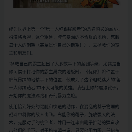
成为世界上第一个“第一人称踢屁股者”的恶名昭彰的威胁。
扮演格鲁姆，这个粗鲁、脾气暴躁的不合群的地精，克服
每个人的期望（甚至是你自己的期望！），去拯救你的霸
主和朋友们。
“拯救自己的霸主超出了大多数手下的薪酬等级，尤其是当
你习惯于打扫你的霸主巢穴的地板时。《忧郁》将你置于
脾气暴躁的地精手下的位置，他成为了这个粗糙迷人的“第
一人称踢踏者”中不太可能的英雄。装备上你的魔法靴子，
开始你的魔法踢踏和奇幻暴力之旅。
使用恰到好处的踢腿和快速的动作，在混乱的基于物理的
战斗中将你的敌人击飞。充能你的靴子，施放强大的法
术，克服对手的统治者，并用一连串由靴子推动的弹道攻
击他们的手下。对于格拉姆来说，只要他用力踢，任何东