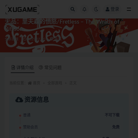
登录
全部
无品：里夫森的愤怒/Fretless – The Wrath of
Riffson
全部游戏
2025-07-20
专属
详情介绍
常见问题
当前位置：
首页
全部游戏
正文
资源信息
普通
不可下载
赞助会员
免费