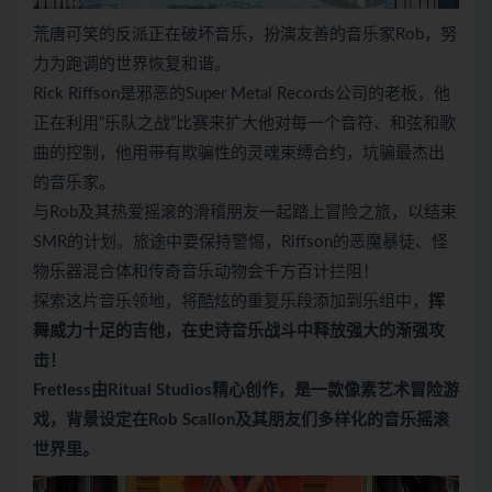
荒唐可笑的反派正在破坏音乐，扮演友善的音乐家Rob，努
力为跑调的世界恢复和谐。
Rick Riffson是邪恶的Super Metal Records公司的老板，他
正在利用“乐队之战”比赛来扩大他对每一个音符、和弦和歌
曲的控制，他用带有欺骗性的灵魂束缚合约，坑骗最杰出
的音乐家。
与Rob及其热爱摇滚的滑稽朋友一起踏上冒险之旅，以结束
SMR的计划。旅途中要保持警惕，Riffson的恶魔暴徒、怪
物乐器混合体和传奇音乐动物会千方百计拦阻！
探索这片音乐领地，将酷炫的重复乐段添加到乐组中，
挥
舞威力十足的吉他，在史诗音乐战斗中释放强大的渐强攻
击！
Fretless由Ritual Studios精心创作，是一款像素艺术冒险游
戏，背景设定在Rob Scallon及其朋友们多样化的音乐摇滚
世界里。