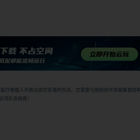
演医疗救援人员救治高空坠落的伤员。您需要与搭档协作穿越垂直结
必须折返施救！