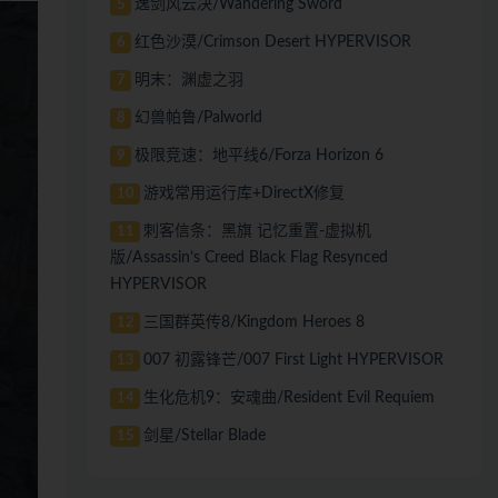
逸剑风云决/Wandering Sword
5
红色沙漠/Crimson Desert HYPERVISOR
6
明末：渊虚之羽
7
幻兽帕鲁/Palworld
8
极限竞速：地平线6/Forza Horizon 6
9
游戏常用运行库+DirectX修复
10
刺客信条：黑旗 记忆重置-虚拟机
11
版/Assassin’s Creed Black Flag Resynced
HYPERVISOR
三国群英传8/Kingdom Heroes 8
12
007 初露锋芒/007 First Light HYPERVISOR
13
生化危机9：安魂曲/Resident Evil Requiem
14
剑星/Stellar Blade
15