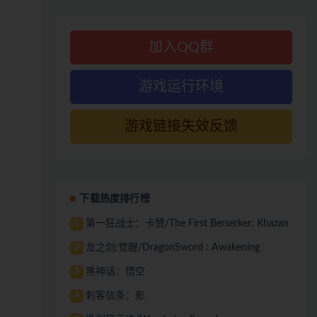
加入QQ群
游戏运行环境
游戏链接失效反馈
下载热度排行榜
第一狂战士：卡赞/The First Berserker: Khazan
1
龙之剑:觉醒/DragonSword : Awakening
2
黑神话：悟空
3
刺客信条：影
4