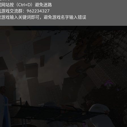
网站按（Ctrl+D）避免迷路
游戏交流群：962234327
索游戏输入关键词即可，避免游戏名字输入错误