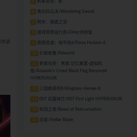
刺客信条：影
5
逸剑风云决/Wandering Sword
6
明末：渊虚之羽
7
游戏常用运行库+DirectX修复
8
也许这
极限竞速：地平线6/Forza Horizon 6
9
幻兽帕鲁/Palworld
10
刺客信条：黑旗 记忆重置-虚拟机
11
版/Assassin’s Creed Black Flag Resynced
HYPERVISOR
三国群英传8/Kingdom Heroes 8
12
007 初露锋芒/007 First Light HYPERVISOR
13
轮回之兽/Beast of Reincarnation
14
剑星/Stellar Blade
15