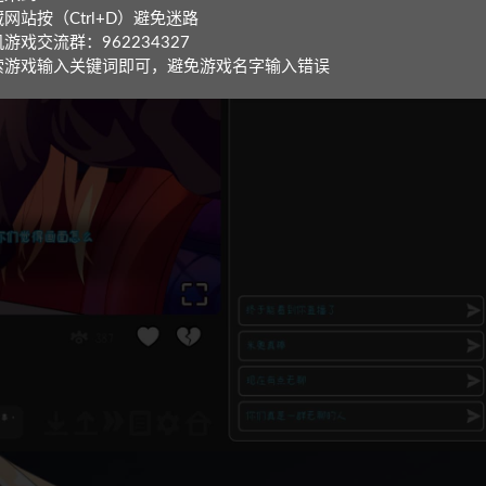
网站按（Ctrl+D）避免迷路
游戏交流群：962234327
索游戏输入关键词即可，避免游戏名字输入错误