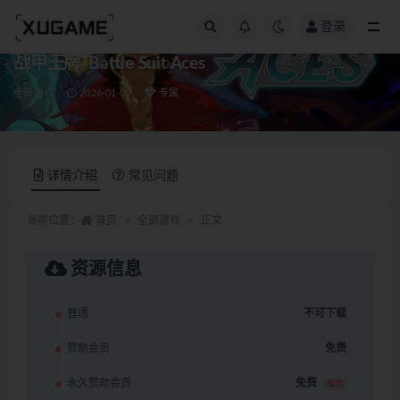
登录
全部
战甲王牌/Battle Suit Aces
全部游戏
2026-01-09
专属
详情介绍
常见问题
当前位置：
首页
全部游戏
正文
资源信息
普通
不可下载
赞助会员
免费
永久赞助会员
免费
推荐