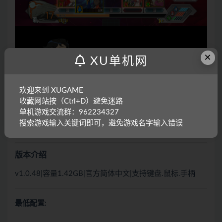
×
XU单机网
欢迎来到 XUGAME
收藏网站按（Ctrl+D）避免迷路
单机游戏交流群：962234327
搜索游戏输入关键词即可，避免游戏名字输入错误
版本介绍
v1.0.48|容量1.42GB|官方简体中文|支持键盘.鼠标.手柄
最低配置: