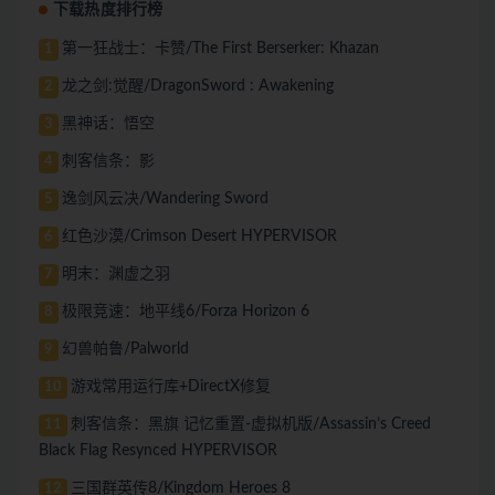
下载热度排行榜
第一狂战士：卡赞/The First Berserker: Khazan
1
龙之剑:觉醒/DragonSword : Awakening
2
黑神话：悟空
3
刺客信条：影
4
逸剑风云决/Wandering Sword
5
红色沙漠/Crimson Desert HYPERVISOR
6
明末：渊虚之羽
7
极限竞速：地平线6/Forza Horizon 6
8
幻兽帕鲁/Palworld
9
游戏常用运行库+DirectX修复
10
刺客信条：黑旗 记忆重置-虚拟机版/Assassin’s Creed
11
Black Flag Resynced HYPERVISOR
三国群英传8/Kingdom Heroes 8
12