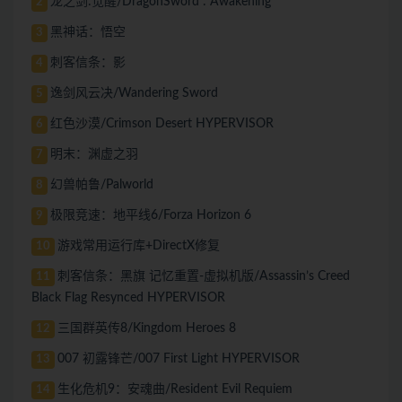
龙之剑:觉醒/DragonSword : Awakening
2
黑神话：悟空
3
刺客信条：影
4
逸剑风云决/Wandering Sword
5
红色沙漠/Crimson Desert HYPERVISOR
6
明末：渊虚之羽
7
幻兽帕鲁/Palworld
8
极限竞速：地平线6/Forza Horizon 6
9
游戏常用运行库+DirectX修复
10
刺客信条：黑旗 记忆重置-虚拟机版/Assassin’s Creed
11
Black Flag Resynced HYPERVISOR
三国群英传8/Kingdom Heroes 8
12
007 初露锋芒/007 First Light HYPERVISOR
13
生化危机9：安魂曲/Resident Evil Requiem
14