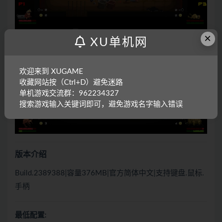
×
XU单机网
欢迎来到 XUGAME
收藏网站按（Ctrl+D）避免迷路
单机游戏交流群：962234327
搜索游戏输入关键词即可，避免游戏名字输入错误
版本介绍
Build.2389388|容量376MB|官方简体中文|支持键盘.鼠标.
手柄
最低配置: