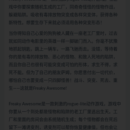
戏中你要探索随机生成的工厂，同奇奇怪怪的怪物作战，
躲避陷阱。吸收有毒排放物突变成各样突变体，获得各种
新特性。想要生存下来就必须适用各种突变形态！
当你得知自己心爱的狗狗被人藏在一座老工厂里时，过去
就如同动作电影里的英雄一样一脚破门而入。你毫不犹豫
地抓起钥匙，跳上一辆车，一路飞驰而去。没错，等待着
你的是有毒的排放物、恶心的怪物、和致人死地的陷阱，
而且你自己也很有可能突变成可怕的形体，求生不得，求
死不能。但为了自己的朋友萨姆，你愿意付出一切代价，
哪怕自己也要变成一只四脚怪兽！战斗、突变、死去、重
生——这就是Freaky Awesome!
Freaky Awesome是一款刺激的rogue-lite动作游戏，游戏中
你要从一个到处都是怪物和陷阱的老工厂里逃出生天。工
厂和里面的房间会由系统随机生成；每个怪物都会在死后
留下一滩诱变剂，诱变剂可以帮你恢复健康值，但也会让