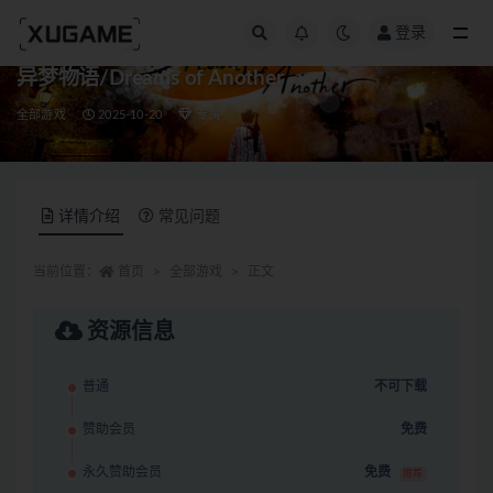
登录
全部
异梦物语/Dreams of Another
全部游戏
2025-10-20
专属
详情介绍
常见问题
当前位置：
首页
全部游戏
正文
资源信息
普通
不可下载
赞助会员
免费
永久赞助会员
免费
推荐