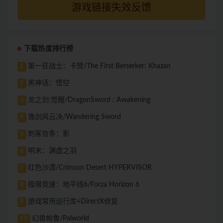
游戏链接失效反馈
下载热度排行榜
第一狂战士：卡赞/The First Berserker: Khazan
1
黑神话：悟空
2
龙之剑:觉醒/DragonSword : Awakening
3
逸剑风云决/Wandering Sword
4
刺客信条：影
5
明末：渊虚之羽
6
红色沙漠/Crimson Desert HYPERVISOR
7
极限竞速：地平线6/Forza Horizon 6
8
游戏常用运行库+DirectX修复
9
幻兽帕鲁/Palworld
10