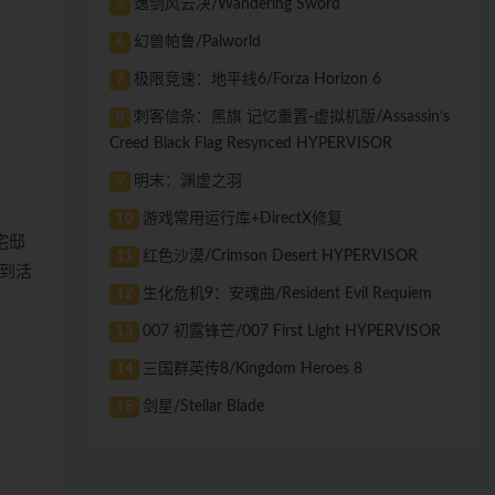
逸剑风云决/Wandering Sword
5
幻兽帕鲁/Palworld
6
极限竞速：地平线6/Forza Horizon 6
7
刺客信条：黑旗 记忆重置-虚拟机版/Assassin’s
8
Creed Black Flag Resynced HYPERVISOR
明末：渊虚之羽
9
游戏常用运行库+DirectX修复
10
宅邸
红色沙漠/Crimson Desert HYPERVISOR
11
到活
生化危机9：安魂曲/Resident Evil Requiem
12
007 初露锋芒/007 First Light HYPERVISOR
13
三国群英传8/Kingdom Heroes 8
14
剑星/Stellar Blade
15