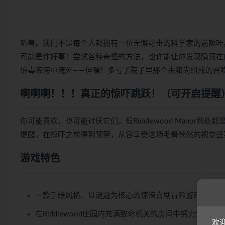
听着。我们不是每个人都拥有一位无懈可击的科学家的前额叶
可能是件好事！尝试各种奇怪的方法，也许能让你发现隐藏在
怕毒液海中淹死——但嘿！多亏了院子里那个由和尚组成的召
啊啊啊！！！真正的惊吓跳跃！（可开启提醒
你可能喜欢，也可能讨厌它们，但Riddlewood Mano
提醒，在惊吓之前得到预警，从容享受这场毛骨悚然的视觉盛
游戏特色
一款手绘风格、以谜题为核心的惊悚喜剧冒险游戏，配有
在Riddlewood庄园内充满致命机关的房间中努力生存
欢迎