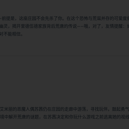
—前提是，这座庄园不会先杀了你。在这个恐怖与荒诞并存的可爱度
幽灵，揭开里德伍德家族背后荒唐的传说——哦，对了，友情提醒：
对不能相信。
但艾米丽的恶魔人偶苏茜仍在庄园的走廊中游荡，寻找玩伴。鼓起勇
环境中解开荒唐的谜题，在苏茜决定和你玩什么游戏之前逃离她的视