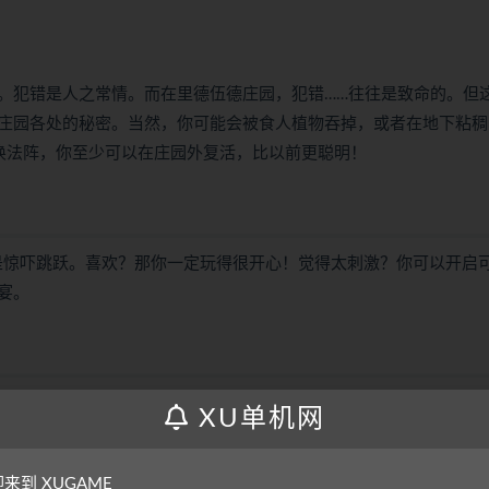
。犯错是人之常情。而在里德伍德庄园，犯错……往往是致命的。但
庄园各处的秘密。当然，你可能会被食人植物吞掉，或者在地下粘稠
唤法阵，你至少可以在庄园外复活，比以前更聪明！
）
r到处都是惊吓跳跃。喜欢？那你一定玩得很开心！觉得太刺激？你可以开启
宴。
XU单机网
全程语音演出
——或者干脆死掉，也可以
来到 XUGAME