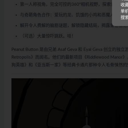
第一人称视角，完全可控的360°相机视野，探索诡异逃
收藏
单机
与奇葩角色合作：爱玩的龙、饥饿的小鸡和恶魔人偶
搜
解开令人费解的脑筋谜题，解锁隐藏结局，揭露里德伍德
（可选）大量惊吓跳跃。哇！
Peanut Button 是由兄弟 Asaf Geva 和 Eyal Geva
Retropolis》而闻名。他们的最新项目《Riddlewood Ma
狗英雄》和《亚当斯一家》等经典卡通片那种令人毛骨悚然的