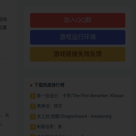
假地
加入QQ群
如果
游戏运行环境
游戏链接失效反馈
下载热度排行榜
第一狂战士：卡赞/The First Berserker: Khazan
1
黑神话：悟空
2
气，从
龙之剑:觉醒/DragonSword : Awakening
3
线。
刺客信条：影
4