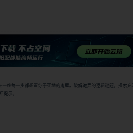
冒险游戏，背景设定在一座每一步都想置你于死地的鬼屋。破解诡异的逻辑谜题，探索
吓提示。