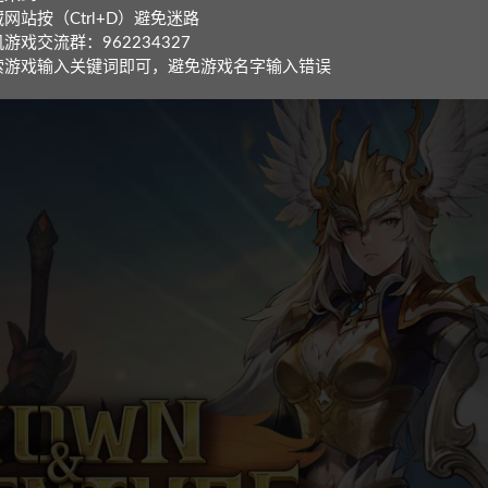
网站按（Ctrl+D）避免迷路
游戏交流群：962234327
索游戏输入关键词即可，避免游戏名字输入错误