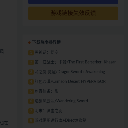
游戏链接失效反馈
下载热度排行榜
风
黑神话：悟空
1
第一狂战士：卡赞/The First Berserker: Khazan
2
龙之剑:觉醒/DragonSword : Awakening
3
红色沙漠/Crimson Desert HYPERVISOR
4
刺客信条：影
5
逸剑风云决/Wandering Sword
6
明末：渊虚之羽
7
游戏常用运行库+DirectX修复
8
也在