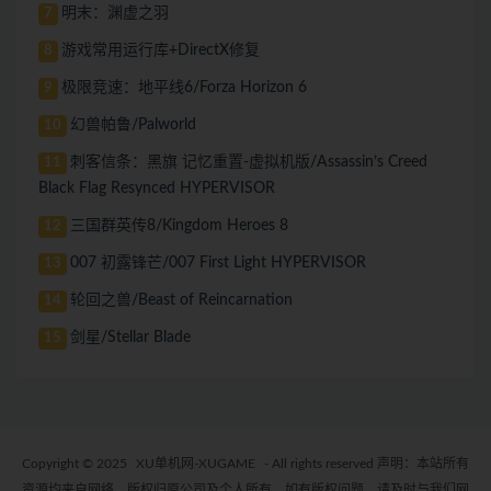
明末：渊虚之羽
7
游戏常用运行库+DirectX修复
8
极限竞速：地平线6/Forza Horizon 6
9
幻兽帕鲁/Palworld
10
刺客信条：黑旗 记忆重置-虚拟机版/Assassin’s Creed
11
Black Flag Resynced HYPERVISOR
三国群英传8/Kingdom Heroes 8
12
007 初露锋芒/007 First Light HYPERVISOR
13
轮回之兽/Beast of Reincarnation
14
剑星/Stellar Blade
15
Copyright © 2025
XU单机网-XUGAME
- All rights reserved 声明：本站所有
资源均来自网络，版权归原公司及个人所有。如有版权问题，请及时与我们网