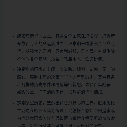
统治
您选择的国土。有数百个国家任您指挥，您将带
领数百万人的命运度过中世纪末期一路发展至革命时
代，从强大的元朝、意大利城邦、日本幕府时期争战
不休的各个家族，乃至于教皇本人，任您扮演。
决定
您的国家走上哪一条道路。规划一条独一无二的
路线，穿越由您的决策所写下的崭新历史，其中有各
种各样的历史事件和情境等待着您。体验百年战争、
新教改革、旧王朝的灭亡，以及新朝代的崛起。
探索
架空历史，塑造出符合您野心的世界。假如英格
兰成功在欧洲大陆夺得领土会怎样？假如中国追求成
为海外帝国会怎样？假如蒙古维持在俄罗斯的霸权会
怎样？每个行动都有可能开启一段原创的历史。