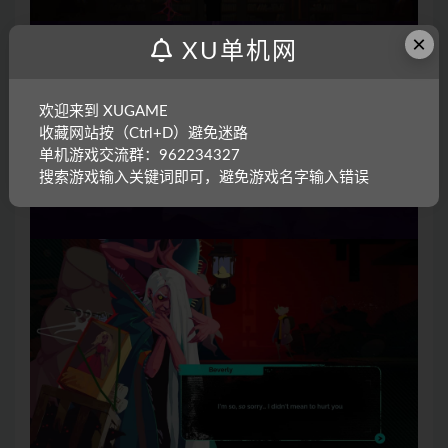
×
XU单机网
欢迎来到 XUGAME
收藏网站按（Ctrl+D）避免迷路
单机游戏交流群：962234327
搜索游戏输入关键词即可，避免游戏名字输入错误