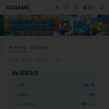
登录
全部
寿司猫：塔防/Sushi Cat – Tower Defense
全部游戏
2026-03-08
专属
详情介绍
常见问题
当前位置：
首页
全部游戏
正文
资源信息
普通
不可下载
赞助会员
免费
永久赞助会员
免费
推荐