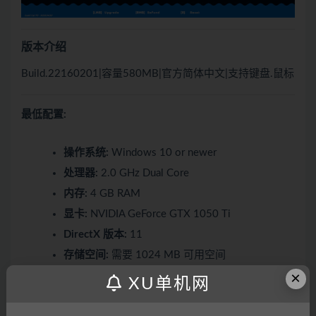
版本介绍
Build.22160201|容量580MB|官方简体中文|支持键盘.鼠标
最低配置:
操作系统:
Windows 10 or newer
处理器:
2.0 GHz Dual Core
内存:
4 GB RAM
显卡:
NVIDIA GeForce GTX 1050 Ti
DirectX 版本:
11
存储空间:
需要 1024 MB 可用空间
×
声卡:
Windows compatible sound card
XU单机网
推荐配置: