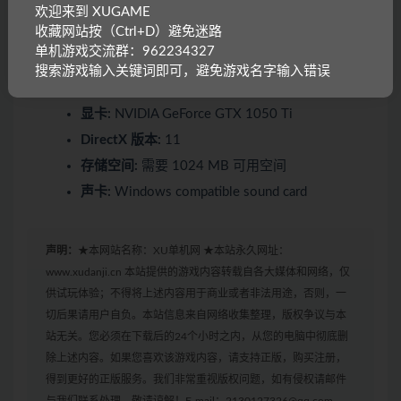
欢迎来到 XUGAME
收藏网站按（Ctrl+D）避免迷路
操作系统:
Windows 10 or newer
单机游戏交流群：962234327
处理器:
2.4 GHz Quad Core
搜索游戏输入关键词即可，避免游戏名字输入错误
内存:
4 GB RAM
显卡:
NVIDIA GeForce GTX 1050 Ti
DirectX 版本:
11
存储空间:
需要 1024 MB 可用空间
声卡:
Windows compatible sound card
声明：
★本网站名称：XU单机网 ★本站永久网址：
www.xudanji.cn 本站提供的游戏内容转载自各大媒体和网络，仅
供试玩体验；不得将上述内容用于商业或者非法用途，否则，一
切后果请用户自负。本站信息来自网络收集整理，版权争议与本
站无关。您必须在下载后的24个小时之内，从您的电脑中彻底删
除上述内容。如果您喜欢该游戏内容，请支持正版，购买注册，
得到更好的正版服务。我们非常重视版权问题，如有侵权请邮件