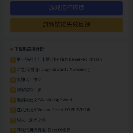
游戏运行环境
游戏链接失效反馈
下载热度排行榜
第一狂战士：卡赞/The First Berserker: Khazan
1
龙之剑:觉醒/DragonSword : Awakening
2
黑神话：悟空
3
刺客信条：影
4
逸剑风云决/Wandering Sword
5
红色沙漠/Crimson Desert HYPERVISOR
6
明末：渊虚之羽
7
游戏常用运行库+DirectX修复
8