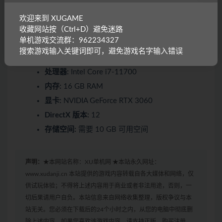
存储空间:
需要 10 GB 可用空间
欢迎来到 XUGAME
收藏网站按（Ctrl+D）避免迷路
推荐配置:
单机游戏交流群：962234327
搜索游戏输入关键词即可，避免游戏名字输入错误
操作系统:
Windows 10/11 64bit
处理器:
Intel Core i7-11700
内存:
16 GB RAM
显卡:
NVIDIA GeForce RTX 3060
DirectX 版本:
12
存储空间:
需要 10 GB 可用空间
声明：
★本网站名称：XU单机网 ★本站永久网址：
www.xudanji.cn 本站提供的游戏内容转载自各大媒体和网络，仅
供试玩体验；不得将上述内容用于商业或者非法用途，否则，一
切后果请用户自负。本站信息来自网络收集整理，版权争议与本
站无关。您必须在下载后的24个小时之内，从您的电脑中彻底删
除上述内容。如果您喜欢该游戏内容，请支持正版，购买注册，