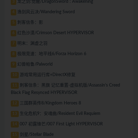
龙之剑:觉醒/DragonSword : Awakening
3
逸剑风云决/Wandering Sword
4
刺客信条：影
5
红色沙漠/Crimson Desert HYPERVISOR
6
明末：渊虚之羽
7
极限竞速：地平线6/Forza Horizon 6
8
幻兽帕鲁/Palworld
9
游戏常用运行库+DirectX修复
10
刺客信条：黑旗 记忆重置-虚拟机版/Assassin’s Creed
11
Black Flag Resynced HYPERVISOR
三国群英传8/Kingdom Heroes 8
12
生化危机9：安魂曲/Resident Evil Requiem
13
007 初露锋芒/007 First Light HYPERVISOR
14
剑星/Stellar Blade
15