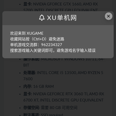
显卡:
NVIDIA GFORCE GTX 1660, AMD RX
5700, INTEL DISCRETE GPU EQUIVALENT
×
XU单机网
存储空间:
需要 80 GB 可用空间
附注事项:
SSD required
欢迎来到 XUGAME
推荐配置:
收藏网站按（Ctrl+D）避免迷路
单机游戏交流群：962234327
搜索游戏输入关键词即可，避免游戏名字输入错误
需要 64 位处理器和操作系统
操作系统:
MICROSOFT WINDOWS 10/11, 64-
BIT
处理器:
INTEL CORE i5 13500, AMD RYZEN 5
7600
内存:
16 GB RAM
显卡:
NVIDIA GEFORCE RTX 3060 TI, AMD RX
6700 XT, INTEL DISCRETE GPU EQUIVALENT
存储空间:
需要 80 GB 可用空间
附注事项:
SSD required