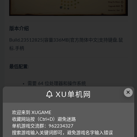
版本介绍
Build.23512825|容量336MB|官方简体中文|支持键盘.鼠
标.手柄
最低配置:
需要 64 位处理器和操作系统
×
操作系统:
Windows 10 version 21H1
XU单机网
处理器:
Intel i5-4590 or similar
内存:
8 GB RAM
欢迎来到 XUGAME
显卡:
Geforce GTX 1050 or similar
收藏网站按（Ctrl+D）避免迷路
单机游戏交流群：962234327
DirectX 版本:
11
搜索游戏输入关键词即可，避免游戏名字输入错误
存储空间:
需要 500 MB 可用空间