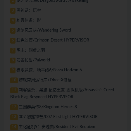
龙之剑:觉醒/DragonSword : Awakening
2
黑神话：悟空
3
刺客信条：影
4
逸剑风云决/Wandering Sword
5
红色沙漠/Crimson Desert HYPERVISOR
6
明末：渊虚之羽
7
幻兽帕鲁/Palworld
8
极限竞速：地平线6/Forza Horizon 6
9
游戏常用运行库+DirectX修复
10
刺客信条：黑旗 记忆重置-虚拟机版/Assassin’s Creed
11
Black Flag Resynced HYPERVISOR
三国群英传8/Kingdom Heroes 8
12
007 初露锋芒/007 First Light HYPERVISOR
13
生化危机9：安魂曲/Resident Evil Requiem
14