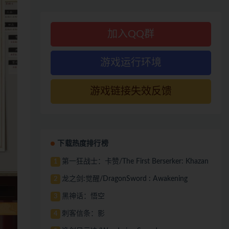
加入QQ群
游戏运行环境
游戏链接失效反馈
下载热度排行榜
第一狂战士：卡赞/The First Berserker: Khazan
1
龙之剑:觉醒/DragonSword : Awakening
2
黑神话：悟空
3
刺客信条：影
4