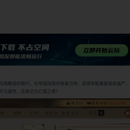
风雨飘摇的朝代，在帝国动荡中登基为帝。选贤举能重振皇权威严，
开元盛世，还是沦为亡国之君？