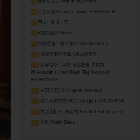
逸剑风云决/Wandering Sword
5
红色沙漠/Crimson Desert HYPERVISOR
6
明末：渊虚之羽
7
幻兽帕鲁/Palworld
8
极限竞速：地平线6/Forza Horizon 6
9
游戏常用运行库+DirectX修复
10
刺客信条：黑旗 记忆重置-虚拟机
11
版/Assassin’s Creed Black Flag Resynced
HYPERVISOR
三国群英传8/Kingdom Heroes 8
12
007 初露锋芒/007 First Light HYPERVISOR
13
生化危机9：安魂曲/Resident Evil Requiem
14
剑星/Stellar Blade
15