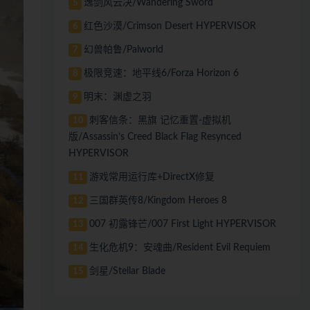
逸剑风云决/Wandering Sword
5
红色沙漠/Crimson Desert HYPERVISOR
6
幻兽帕鲁/Palworld
7
极限竞速：地平线6/Forza Horizon 6
8
明末：渊虚之羽
9
刺客信条：黑旗 记忆重置-虚拟机
10
版/Assassin’s Creed Black Flag Resynced
HYPERVISOR
游戏常用运行库+DirectX修复
11
三国群英传8/Kingdom Heroes 8
12
007 初露锋芒/007 First Light HYPERVISOR
13
生化危机9：安魂曲/Resident Evil Requiem
14
剑星/Stellar Blade
15