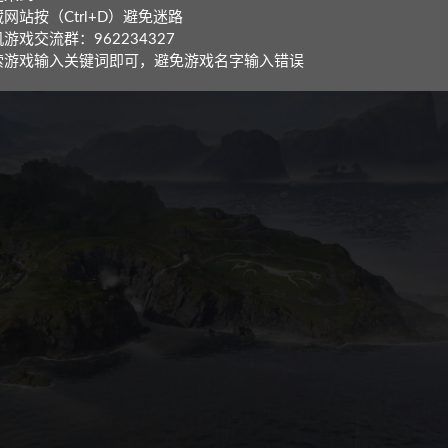
网站按（Ctrl+D）避免迷路
游戏交流群：962234327
索游戏输入关键词即可，避免游戏名字输入错误