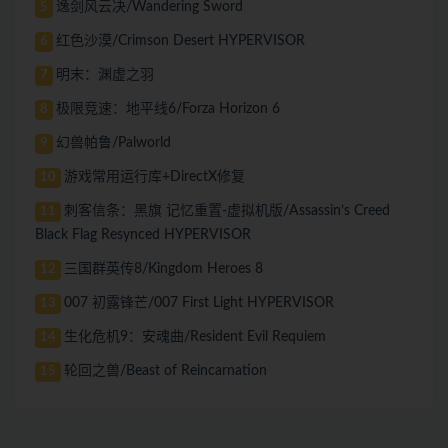
逸剑风云决/Wandering Sword
5
红色沙漠/Crimson Desert HYPERVISOR
6
明末：渊虚之羽
7
极限竞速：地平线6/Forza Horizon 6
8
幻兽帕鲁/Palworld
9
游戏常用运行库+DirectX修复
10
刺客信条：黑旗 记忆重置-虚拟机版/Assassin’s Creed
11
Black Flag Resynced HYPERVISOR
三国群英传8/Kingdom Heroes 8
12
007 初露锋芒/007 First Light HYPERVISOR
13
生化危机9：安魂曲/Resident Evil Requiem
14
轮回之兽/Beast of Reincarnation
15