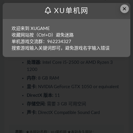
DirectX 版本:
11
×
XU单机网
存储空间:
需要 2 GB 可用空间
声卡:
DirectX Compatible Sound Card
欢迎来到 XUGAME
收藏网站按（Ctrl+D）避免迷路
推荐配置:
单机游戏交流群：962234327
搜索游戏输入关键词即可，避免游戏名字输入错误
操作系统:
Windows 10 64-bit
处理器:
Intel Core i5-2500 or AMD Ryzen 3
1200
内存:
8 GB RAM
显卡:
NVIDIA GeForce GTX 1050 or equivalent
DirectX 版本:
11
存储空间:
需要 3 GB 可用空间
声卡:
DirectX Compatible Sound Card
声明：
★本网站名称：XU单机网 ★本站永久网址：