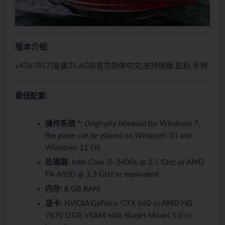
版本介绍
v4367857|容量35.6GB|官方简体中文|支持键盘.鼠标.手柄
最低配置:
操作系统 *:
Originally released for Windows 7,
the game can be played on Windows 10 and
Windows 11 OS
处理器:
Intel Core i5-2400s @ 2.5 GHz or AMD
FX-6100 @ 3.3 GHz or equivalent
内存:
8 GB RAM
显卡:
NVIDIA GeForce GTX 660 or AMD HD
7870 (2GB VRAM with Shader Model 5.0 or