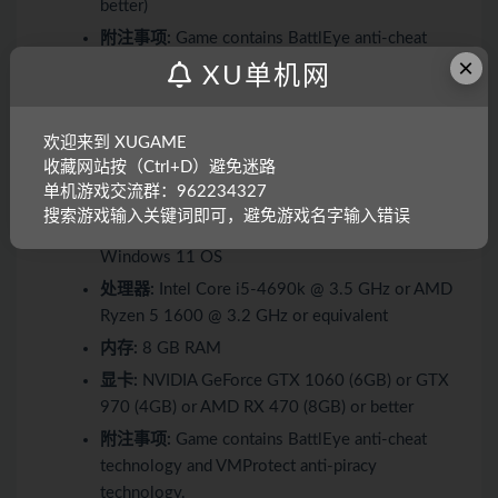
better)
附注事项:
Game contains BattlEye anti-cheat
×
technology and VMProtect anti-piracy
XU单机网
technology.
欢迎来到 XUGAME
推荐配置:
收藏网站按（Ctrl+D）避免迷路
单机游戏交流群：962234327
操作系统 *:
Originally released for Windows 7,
搜索游戏输入关键词即可，避免游戏名字输入错误
the game can be played on Windows 10 and
Windows 11 OS
处理器:
Intel Core i5-4690k @ 3.5 GHz or AMD
Ryzen 5 1600 @ 3.2 GHz or equivalent
内存:
8 GB RAM
显卡:
NVIDIA GeForce GTX 1060 (6GB) or GTX
970 (4GB) or AMD RX 470 (8GB) or better
附注事项:
Game contains BattlEye anti-cheat
technology and VMProtect anti-piracy
technology.