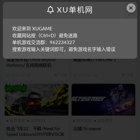
×
2026-05-13
专属
2026-05-02
专属
XU单机网
欢迎来到 XUGAME
收藏网站按（Ctrl+D）避免迷路
单机游戏交流群：962234327
搜索游戏输入关键词即可，避免游戏名字输入错误
体育竞速
全部游戏
体育竞速
全部游戏
驾驶地平线/Drive Beyond
飙酷车神2/The Crew 2
Horizons/支持网络联机
2026-04-28
专属
2026-04-28
专属
体育竞速
全部游戏
体育竞速
全部游戏
极品飞车22：不羁/Need for
尖啸/Screamer
Speed Unbound HYPERVISOR