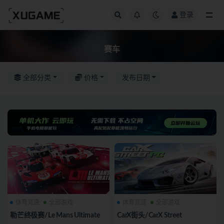
登录
全部
赛车
全部分类
价格
发布日期
体育竞速
全部游戏
体育竞速
全部游戏
勒芒终极赛/Le Mans Ultimate
CarX街头/CarX Street