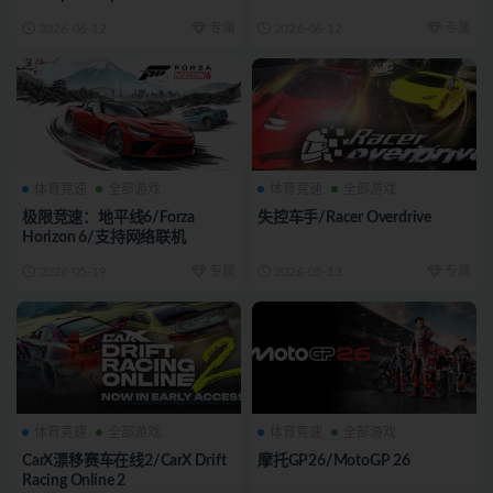
2026-06-12
专属
2026-06-12
专属
体育竞速
全部游戏
体育竞速
全部游戏
极限竞速：地平线6/Forza
失控车手/Racer Overdrive
Horizon 6/支持网络联机
2026-05-19
专属
2026-05-13
专属
体育竞速
全部游戏
体育竞速
全部游戏
CarX漂移赛车在线2/CarX Drift
摩托GP26/MotoGP 26
Racing Online 2